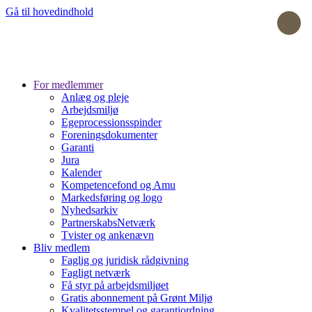
Gå til hovedindhold
For medlemmer
Anlæg og pleje
Arbejdsmiljø
Egeprocessionsspinder
Foreningsdokumenter
Garanti
Jura
Kalender
Kompetencefond og Amu
Markedsføring og logo
Nyhedsarkiv
PartnerskabsNetværk
Tvister og ankenævn
Bliv medlem
Faglig og juridisk rådgivning
Fagligt netværk
Få styr på arbejdsmiljøet
Gratis abonnement på Grønt Miljø
Kvalitetsstempel og garantiordning