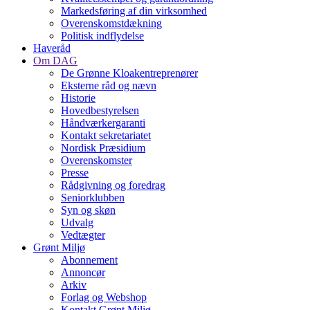
Markedsføring af din virksomhed
Overenskomstdækning
Politisk indflydelse
Haveråd
Om DAG
De Grønne Kloakentreprenører
Eksterne råd og nævn
Historie
Hovedbestyrelsen
Håndværkergaranti
Kontakt sekretariatet
Nordisk Præsidium
Overenskomster
Presse
Rådgivning og foredrag
Seniorklubben
Syn og skøn
Udvalg
Vedtægter
Grønt Miljø
Abonnement
Annoncør
Arkiv
Forlag og Webshop
Kontakt Grønt Miljø