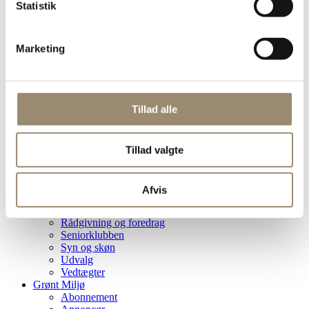
Statistik
Få styr på arbejdsmiljøet
Gratis abonnement på Grønt Miljø
Kvalitetsstempel og garantiordning
Marketing
Markedsføring af din virksomhed
Overenskomstdækning
Politisk indflydelse
Haveråd
Om DAG
Tillad alle
De Grønne Kloakentreprenører
Eksterne råd og nævn
Historie
Hovedbestyrelsen
Tillad valgte
Håndværkergaranti
Kontakt sekretariatet
Nordisk Præsidium
Afvis
Overenskomster
Presse
Rådgivning og foredrag
Seniorklubben
Syn og skøn
Udvalg
Vedtægter
Grønt Miljø
Abonnement