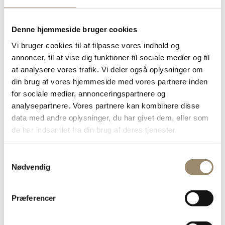
Denne hjemmeside bruger cookies
Vi bruger cookies til at tilpasse vores indhold og
annoncer, til at vise dig funktioner til sociale medier og til
at analysere vores trafik. Vi deler også oplysninger om
din brug af vores hjemmeside med vores partnere inden
For medlemmer
for sociale medier, annonceringspartnere og
Anlæg og pleje
analysepartnere. Vores partnere kan kombinere disse
Arbejdsmiljø
Egeprocessionsspinder
data med andre oplysninger, du har givet dem, eller som
Foreningsdokumenter
de har indsamlet fra din brug af deres tjenester.
Garanti
Jura
Kalender
Samtykkevalg
Kompetencefond og Amu
Nødvendig
Markedsføring og logo
Nyhedsarkiv
PartnerskabsNetværk
Tvister og ankenævn
Præferencer
Bliv medlem
Faglig og juridisk rådgivning
Fagligt netværk