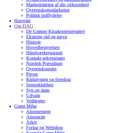
Markedsføring af din virksomhed
Overenskomstdækning
Politisk indflydelse
Haveråd
Om DAG
De Grønne Kloakentreprenører
Eksterne råd og nævn
Historie
Hovedbestyrelsen
Håndværkergaranti
Kontakt sekretariatet
Nordisk Præsidium
Overenskomster
Presse
Rådgivning og foredrag
Seniorklubben
Syn og skøn
Udvalg
Vedtægter
Grønt Miljø
Abonnement
Annoncør
Arkiv
Forlag og Webshop
Kontakt Grønt Miljø