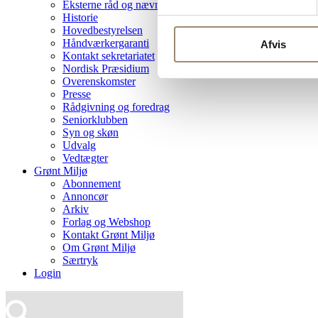
Eksterne råd og nævn
Historie
Hovedbestyrelsen
Håndværkergaranti
Afvis
Kontakt sekretariatet
Nordisk Præsidium
Overenskomster
Presse
Rådgivning og foredrag
Seniorklubben
Syn og skøn
Udvalg
Vedtægter
Grønt Miljø
Abonnement
Annoncør
Arkiv
Forlag og Webshop
Kontakt Grønt Miljø
Om Grønt Miljø
Særtryk
Login