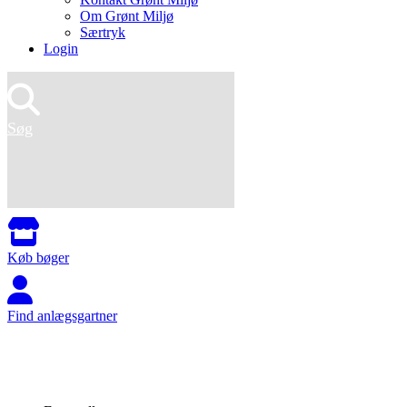
Om Grønt Miljø
Særtryk
Login
Søg
Køb bøger
Find anlægsgartner