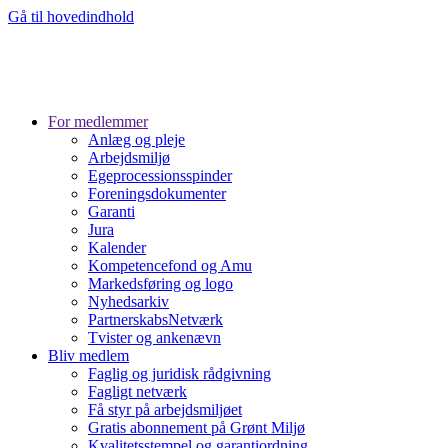
Gå til hovedindhold
For medlemmer
Anlæg og pleje
Arbejdsmiljø
Egeprocessionsspinder
Foreningsdokumenter
Garanti
Jura
Kalender
Kompetencefond og Amu
Markedsføring og logo
Nyhedsarkiv
PartnerskabsNetværk
Tvister og ankenævn
Bliv medlem
Faglig og juridisk rådgivning
Fagligt netværk
Få styr på arbejdsmiljøet
Gratis abonnement på Grønt Miljø
Kvalitetsstempel og garantiordning