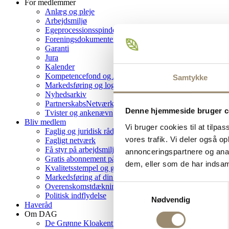
For medlemmer
Anlæg og pleje
Arbejdsmiljø
Egeprocessionsspinder
Foreningsdokumenter
Garanti
Jura
Kalender
Kompetencefond og Amu
Samtykke
Markedsføring og logo
Nyhedsarkiv
PartnerskabsNetværk
Denne hjemmeside bruger c
Tvister og ankenævn
Bliv medlem
Vi bruger cookies til at tilpas
Faglig og juridisk rådgivning
vores trafik. Vi deler også 
Fagligt netværk
Få styr på arbejdsmiljøet
annonceringspartnere og anal
Gratis abonnement på Grønt Miljø
dem, eller som de har indsaml
Kvalitetsstempel og garantiordning
Markedsføring af din virksomhed
Overenskomstdækning
Samtykkevalg
Politisk indflydelse
Nødvendig
Haveråd
Om DAG
De Grønne Kloakentreprenører