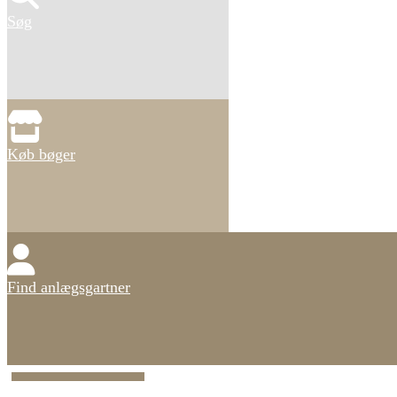
Søg
Køb bøger
Find anlægsgartner