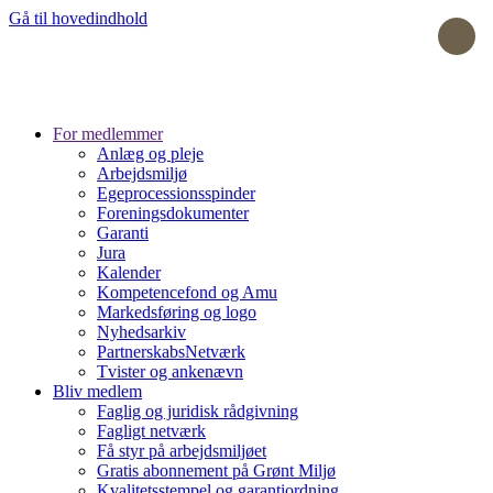
Gå til hovedindhold
For medlemmer
Anlæg og pleje
Arbejdsmiljø
Egeprocessionsspinder
Foreningsdokumenter
Garanti
Jura
Kalender
Kompetencefond og Amu
Markedsføring og logo
Nyhedsarkiv
PartnerskabsNetværk
Tvister og ankenævn
Bliv medlem
Faglig og juridisk rådgivning
Fagligt netværk
Få styr på arbejdsmiljøet
Gratis abonnement på Grønt Miljø
Kvalitetsstempel og garantiordning