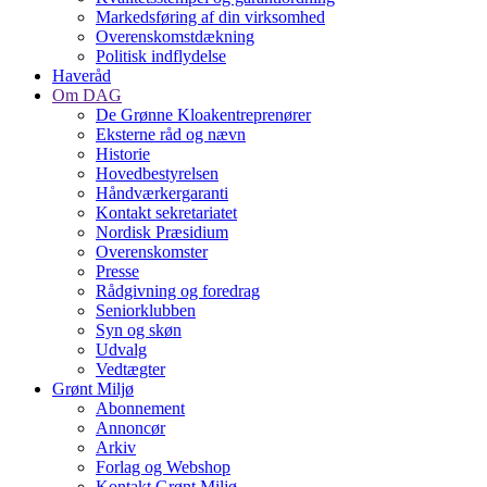
Markedsføring af din virksomhed
Overenskomstdækning
Politisk indflydelse
Haveråd
Om DAG
De Grønne Kloakentreprenører
Eksterne råd og nævn
Historie
Hovedbestyrelsen
Håndværkergaranti
Kontakt sekretariatet
Nordisk Præsidium
Overenskomster
Presse
Rådgivning og foredrag
Seniorklubben
Syn og skøn
Udvalg
Vedtægter
Grønt Miljø
Abonnement
Annoncør
Arkiv
Forlag og Webshop
Kontakt Grønt Miljø