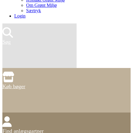
Om Grønt Miljø
Særtryk
Login
Søg
Køb bøger
Find anlægsgartner