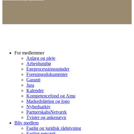
For medlemmer
Anlæg og pleje
Arbejdsmiljø
Egeprocessionsspinder
Foreningsdokumenter
Garanti
Jura
Kalender
Kompetencefond og Amu
Markedsføring og logo
Nyhedsarkiv
PartnerskabsNetværk
Tvister og ankenævn
Bliv medlem
Faglig og juridisk rådgivning
Fagligt netværk