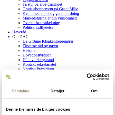
Få styr på arbejdsmiljøet
Gratis abonnement på Grønt Miljø
Kvalitetsstempel og garantiordning
Markedsføring af din virksomhed
Overenskomstdækning
Politisk indflydelse
Haveråd
Om DAG
De Grønne Kloakentreprenører
Eksterne råd og nævn
Historie
Hovedbestyrelsen
Håndværkergaranti
Kontakt sekretariatet
Nordisk Præsidium
Overenskomster
Presse
Rådgivning og foredrag
Seniorklubben
Samtykke
Detaljer
Om
Syn og skøn
Udvalg
Vedtægter
Grønt Miljø
Denne hjemmeside bruger cookies
Abonnement