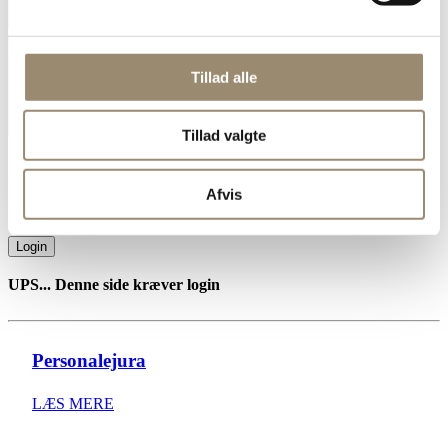
Find anlægsgartner
Tillad alle
Tillad valgte
Registrering af arbejdstid
Afvis
Login
UPS... Denne side kræver login
Personalejura
LÆS MERE