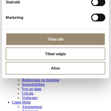
Statistik
Få styr på arbejdsmiljøet
Gratis abonnement på Grønt Miljø
Kvalitetsstempel og garantiordning
Marketing
Markedsføring af din virksomhed
Overenskomstdækning
Politisk indflydelse
Haveråd
Om DAG
Tillad alle
De Grønne Kloakentreprenører
Eksterne råd og nævn
Historie
Hovedbestyrelsen
Tillad valgte
Håndværkergaranti
Kontakt sekretariatet
Nordisk Præsidium
Afvis
Overenskomster
Presse
Rådgivning og foredrag
Seniorklubben
Syn og skøn
Udvalg
Vedtægter
Grønt Miljø
Abonnement