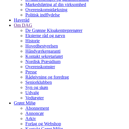
Markedsføring af din virksomhed
Overenskomstdækning
Politisk indflydelse
Haveråd
Om DAG
De Grønne Kloakentreprenører
Eksterne råd og nævn
Historie
Hovedbestyrelsen
Håndværkergaranti
Kontakt sekretariatet
Nordisk Præsidium
Overenskomster
Presse
Rådgivning og foredrag
Seniorklubben
Syn og skøn
Udvalg
Vedtægter
Grønt Miljø
Abonnement
Annoncør
Arkiv
Forlag og Webshop
Kontakt Grønt Miljø