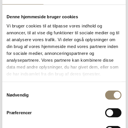
Denne hjemmeside bruger cookies
Vi bruger cookies til at tilpasse vores indhold og
annoncer, til at vise dig funktioner til sociale medier og til
at analysere vores trafik. Vi deler også oplysninger om
din brug af vores hjemmeside med vores partnere inden
For medlemmer
for sociale medier, annonceringspartnere og
Anlæg og pleje
analysepartnere. Vores partnere kan kombinere disse
Arbejdsmiljø
Egeprocessionsspinder
data med andre oplysninger, du har givet dem, eller som
Foreningsdokumenter
de har indsamlet fra din brug af deres tjenester.
Garanti
Jura
Kalender
Samtykkevalg
Kompetencefond og Amu
Nødvendig
Markedsføring og logo
Nyhedsarkiv
PartnerskabsNetværk
Tvister og ankenævn
Præferencer
Bliv medlem
Faglig og juridisk rådgivning
Fagligt netværk