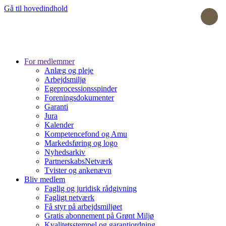
Gå til hovedindhold
For medlemmer
Anlæg og pleje
Arbejdsmiljø
Egeprocessionsspinder
Foreningsdokumenter
Garanti
Jura
Kalender
Kompetencefond og Amu
Markedsføring og logo
Nyhedsarkiv
PartnerskabsNetværk
Tvister og ankenævn
Bliv medlem
Faglig og juridisk rådgivning
Fagligt netværk
Få styr på arbejdsmiljøet
Gratis abonnement på Grønt Miljø
Kvalitetsstempel og garantiordning