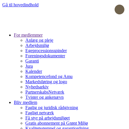
Gå til hovedindhold
For medlemmer
Anlæg og pleje
Arbejdsmiljø
Egeprocessionsspinder
Foreningsdokumenter
Garanti
Jura
Kalender
Kompetencefond og Amu
Markedsføring og logo
Nyhedsarkiv
PartnerskabsNetværk
Tvister og ankenævn
Bliv medlem
Faglig og juridisk rådgivning
Fagligt netværk
Få styr på arbejdsmiljøet
Gratis abonnement på Grønt Miljø
Kvalitetsstempel og garantiordning