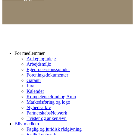
For medlemmer
Anlæg og pleje
Arbejdsmiljø
Egeprocessionsspinder
Foreningsdokumenter
Garanti
Jura
Kalender
Kompetencefond og Amu
Markedsføring og logo
Nyhedsarkiv
PartnerskabsNetværk
Tvister og ankenævn
Bliv medlem
Faglig og juridisk rådgivning
Fagligt netværk