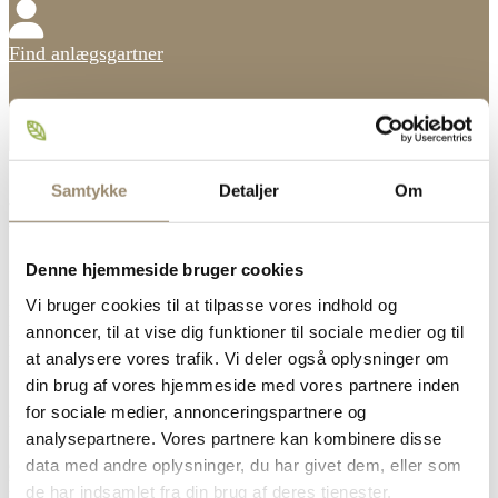
Find anlægsgartner
Samtykke
Detaljer
Om
Kvalitetsstempel og
garantiordning
Denne hjemmeside bruger cookies
Vi bruger cookies til at tilpasse vores indhold og
Et medlemskab af Danske Anlægsgartnere er et kvalitetsstempel.
Kunderne forbinder foreningens logo og navn med kvalitet. Derfor
annoncer, til at vise dig funktioner til sociale medier og til
kan man ikke blive medlem uden videre.
at analysere vores trafik. Vi deler også oplysninger om
din brug af vores hjemmeside med vores partnere inden
Som medlem er du omfattet af foreningens fælles
garantiordning,
Håndværkergaranti
, der understøtter et tillidsfuldt
for sociale medier, annonceringspartnere og
forhold til de mindre private kunder.
analysepartnere. Vores partnere kan kombinere disse
data med andre oplysninger, du har givet dem, eller som
Garantiordningen medfører en forpligtigelse til at levere
håndværksmæssigt korrekt arbejde og yde god service over for
de har indsamlet fra din brug af deres tjenester.