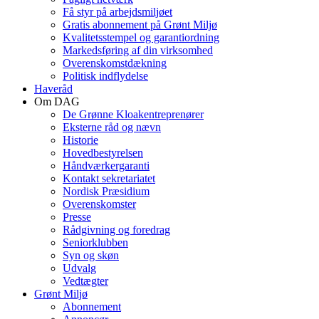
Få styr på arbejdsmiljøet
Gratis abonnement på Grønt Miljø
Kvalitetsstempel og garantiordning
Markedsføring af din virksomhed
Overenskomstdækning
Politisk indflydelse
Haveråd
Om DAG
De Grønne Kloakentreprenører
Eksterne råd og nævn
Historie
Hovedbestyrelsen
Håndværkergaranti
Kontakt sekretariatet
Nordisk Præsidium
Overenskomster
Presse
Rådgivning og foredrag
Seniorklubben
Syn og skøn
Udvalg
Vedtægter
Grønt Miljø
Abonnement