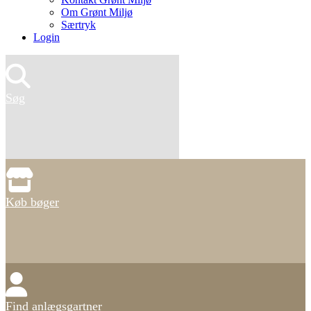
Om Grønt Miljø
Særtryk
Login
Søg
Køb bøger
Find anlægsgartner