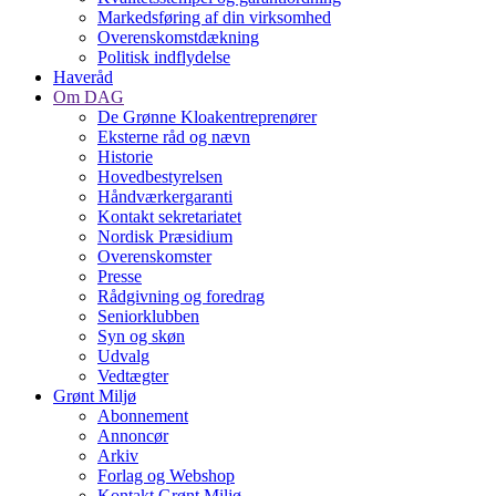
Markedsføring af din virksomhed
Overenskomstdækning
Politisk indflydelse
Haveråd
Om DAG
De Grønne Kloakentreprenører
Eksterne råd og nævn
Historie
Hovedbestyrelsen
Håndværkergaranti
Kontakt sekretariatet
Nordisk Præsidium
Overenskomster
Presse
Rådgivning og foredrag
Seniorklubben
Syn og skøn
Udvalg
Vedtægter
Grønt Miljø
Abonnement
Annoncør
Arkiv
Forlag og Webshop
Kontakt Grønt Miljø