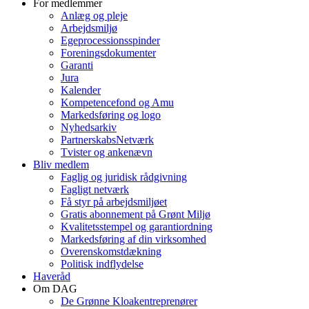
For medlemmer
Anlæg og pleje
Arbejdsmiljø
Egeprocessionsspinder
Foreningsdokumenter
Garanti
Jura
Kalender
Kompetencefond og Amu
Markedsføring og logo
Nyhedsarkiv
PartnerskabsNetværk
Tvister og ankenævn
Bliv medlem
Faglig og juridisk rådgivning
Fagligt netværk
Få styr på arbejdsmiljøet
Gratis abonnement på Grønt Miljø
Kvalitetsstempel og garantiordning
Markedsføring af din virksomhed
Overenskomstdækning
Politisk indflydelse
Haveråd
Om DAG
De Grønne Kloakentreprenører