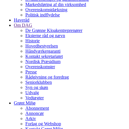
Markedsføring af din virksomhed
Overenskomstdækning
Politisk indflydelse
Haveråd
Om DAG
De Grønne Kloakentreprenører
Eksterne råd og nævn
Historie
Hovedbestyrelsen
Håndværkergaranti
Kontakt sekretariatet
Nordisk Præsidium
Overenskomster
Presse
Rådgivning og foredrag
Seniorklubben
Syn og skøn
Udvalg
Vedtægter
Grønt Miljø
Abonnement
Annoncør
Arkiv
Forlag og Webshop
Kontakt Grønt Miljø