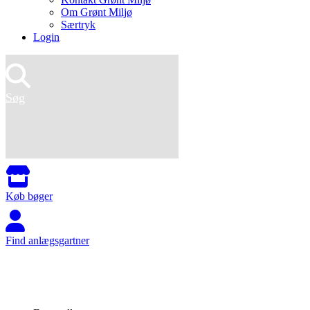
Om Grønt Miljø
Særtryk
Login
Søg
Køb bøger
Find anlægsgartner