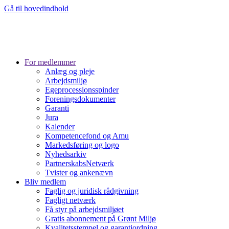
Gå til hovedindhold
For medlemmer
Anlæg og pleje
Arbejdsmiljø
Egeprocessionsspinder
Foreningsdokumenter
Garanti
Jura
Kalender
Kompetencefond og Amu
Markedsføring og logo
Nyhedsarkiv
PartnerskabsNetværk
Tvister og ankenævn
Bliv medlem
Faglig og juridisk rådgivning
Fagligt netværk
Få styr på arbejdsmiljøet
Gratis abonnement på Grønt Miljø
Kvalitetsstempel og garantiordning