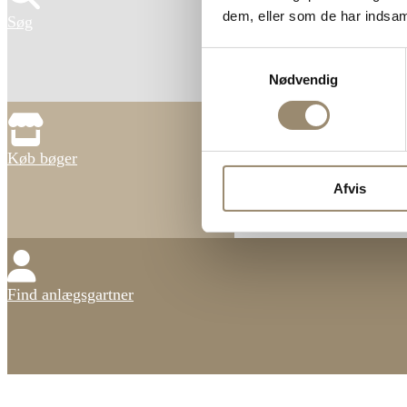
dem, eller som de har indsaml
Søg
Samtykkevalg
Nødvendig
Køb bøger
Afvis
Find anlægsgartner