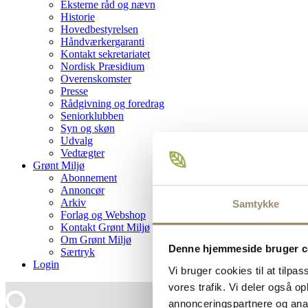
Eksterne råd og nævn
Historie
Hovedbestyrelsen
Håndværkergaranti
Kontakt sekretariatet
Nordisk Præsidium
Overenskomster
Presse
Rådgivning og foredrag
Seniorklubben
Syn og skøn
Udvalg
Vedtægter
Grønt Miljø
Abonnement
Annoncør
Arkiv
Samtykke
Forlag og Webshop
Kontakt Grønt Miljø
Om Grønt Miljø
Denne hjemmeside bruger c
Særtryk
Login
Vi bruger cookies til at tilpas
vores trafik. Vi deler også 
annonceringspartnere og anal