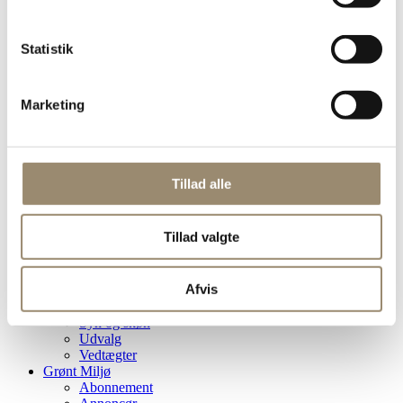
Få styr på arbejdsmiljøet
Gratis abonnement på Grønt Miljø
Kvalitetsstempel og garantiordning
Statistik
Markedsføring af din virksomhed
Overenskomstdækning
Politisk indflydelse
Marketing
Haveråd
Om DAG
De Grønne Kloakentreprenører
Eksterne råd og nævn
Historie
Tillad alle
Hovedbestyrelsen
Håndværkergaranti
Kontakt sekretariatet
Tillad valgte
Nordisk Præsidium
Overenskomster
Presse
Afvis
Rådgivning og foredrag
Seniorklubben
Syn og skøn
Udvalg
Vedtægter
Grønt Miljø
Abonnement