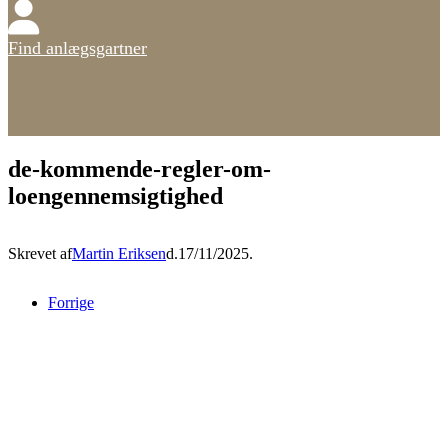
Find anlægsgartner
de-kommende-regler-om-
loengennemsigtighed
Skrevet af
Martin Eriksen
d.
17/11/2025
.
Forrige