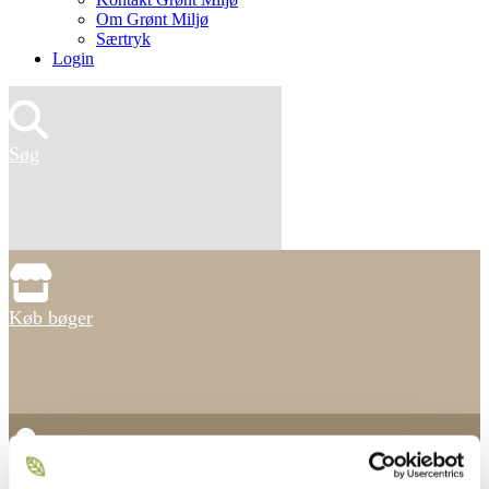
Om Grønt Miljø
Særtryk
Login
Søg
Køb bøger
Find anlægsgartner