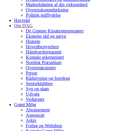
Markedsføring af din virksomhed
Overenskomstdækning
Politisk indflydelse
Haveråd
Om DAG
De Grønne Kloakentreprenører
Eksterne råd og nævn
Historie
Hovedbestyrelsen
Håndværkergaranti
Kontakt sekretariatet
Nordisk Præsidium
Overenskomster
Presse
Rådgivning og foredrag
Seniorklubben
Syn og skøn
Udvalg
Vedtægter
Grønt Miljø
Abonnement
Annoncør
Arkiv
Forlag og Webshop
Kontakt Grønt Miljø