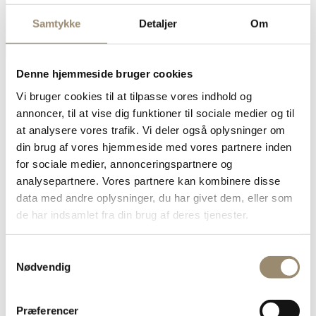
Samtykke
Detaljer
Om
Denne hjemmeside bruger cookies
Vi bruger cookies til at tilpasse vores indhold og
annoncer, til at vise dig funktioner til sociale medier og til
For medlemmer
at analysere vores trafik. Vi deler også oplysninger om
Anlæg og pleje
din brug af vores hjemmeside med vores partnere inden
Arbejdsmiljø
Egeprocessionsspinder
for sociale medier, annonceringspartnere og
Foreningsdokumenter
analysepartnere. Vores partnere kan kombinere disse
Garanti
data med andre oplysninger, du har givet dem, eller som
Jura
Kalender
de har indsamlet fra din brug af deres tjenester.
Kompetencefond og Amu
Markedsføring og logo
Nyhedsarkiv
Samtykkevalg
PartnerskabsNetværk
Nødvendig
Tvister og ankenævn
Bliv medlem
Faglig og juridisk rådgivning
Præferencer
Fagligt netværk