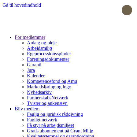
Gå til hovedindhold
For medlemmer
Anlæg og pleje
Arbejdsmiljø
Egeprocessionsspinder
Foreningsdokumenter
Garanti
Jura
Kalender
Kompetencefond og Amu
Markedsføring og logo
Nyhedsarkiv
PartnerskabsNetværk
Tvister og ankenævn
Bliv medlem
Faglig og juridisk rådgivning
Fagligt netværk
Få styr på arbejdsmiljøet
Gratis abonnement på Grønt Miljø
Kvalitetsstempel og garantiordning