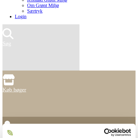
Om Grønt Miljø
Særtryk
Login
Søg
Køb bøger
Find anlægsgartner