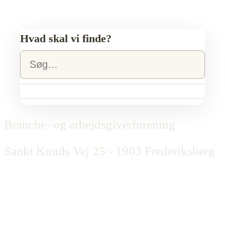
Hvad skal vi finde?
Branche- og arbejdsgiverforening
Sankt Knuds Vej 25 - 1903 Frederiksberg
C
(+45) 33 860 860
-
info@dag.dk
CVR: 46215214
DAG Privatlivspolitik for medlemmer