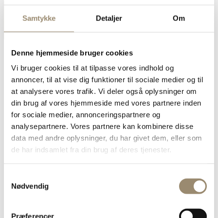
Samtykke
Detaljer
Om
Denne hjemmeside bruger cookies
Vi bruger cookies til at tilpasse vores indhold og
annoncer, til at vise dig funktioner til sociale medier og til
For medlemmer
at analysere vores trafik. Vi deler også oplysninger om
Anlæg og pleje
din brug af vores hjemmeside med vores partnere inden
Arbejdsmiljø
Egeprocessionsspinder
for sociale medier, annonceringspartnere og
Foreningsdokumenter
analysepartnere. Vores partnere kan kombinere disse
Garanti
data med andre oplysninger, du har givet dem, eller som
Jura
Kalender
de har indsamlet fra din brug af deres tjenester.
Kompetencefond og Amu
Markedsføring og logo
Nyhedsarkiv
Samtykkevalg
PartnerskabsNetværk
Nødvendig
Tvister og ankenævn
Bliv medlem
Faglig og juridisk rådgivning
Præferencer
Fagligt netværk