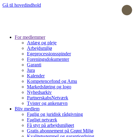
Gå til hovedindhold
For medlemmer
Anlæg og pleje
Arbejdsmiljø
Egeprocessionsspinder
Foreningsdokumenter
Garanti
Jura
Kalender
Kompetencefond og Amu
Markedsføring og logo
Nyhedsarkiv
PartnerskabsNetværk
Tvister og ankenævn
Bliv medlem
Faglig og juridisk rådgivning
Fagligt netværk
Få styr på arbejdsmiljøet
Gratis abonnement på Grønt Miljø
Kvalitetsstempel og garantiordning