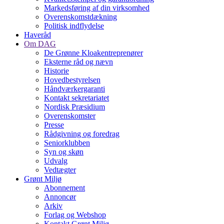
Markedsføring af din virksomhed
Overenskomstdækning
Politisk indflydelse
Haveråd
Om DAG
De Grønne Kloakentreprenører
Eksterne råd og nævn
Historie
Hovedbestyrelsen
Håndværkergaranti
Kontakt sekretariatet
Nordisk Præsidium
Overenskomster
Presse
Rådgivning og foredrag
Seniorklubben
Syn og skøn
Udvalg
Vedtægter
Grønt Miljø
Abonnement
Annoncør
Arkiv
Forlag og Webshop
Kontakt Grønt Miljø