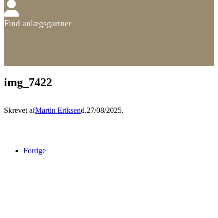
Find anlægsgartner
img_7422
Skrevet af
Martin Eriksen
d.
27/08/2025
.
Forrige